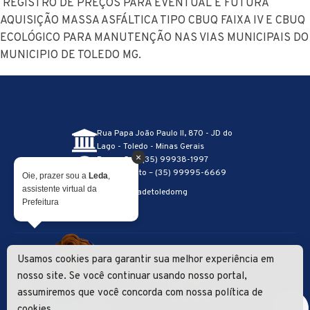
REGISTRO DE PREÇOS PARA EVENTUAL E FUTURA
AQUISIÇÃO MASSA ASFÁLTICA TIPO CBUQ FAIXA IV E CBUQ
ECOLÓGICO PARA MANUTENÇÃO NAS VIAS MUNICIPAIS DO
MUNICIPIO DE TOLEDO MG.
Rua Papa João Paulo II, 870 - JD do
Lago - Toledo - Minas Gerais
×
Recepção – (35) 99938-1997
Atendimento – (35) 99995-6669
Oie, prazer sou a
Leda
,
assistente virtual da
@prefeituradetoledomg
Prefeitura
Usamos cookies para garantir sua melhor experiência em
Lei Geral de Proteção de Dados
|
Política de Privacidade
Desenvolvimento
nosso site. Se você continuar usando nosso portal,
assumiremos que você concorda com nossa política de
cookies
© Prefeitura Municipal de Toledo 2025