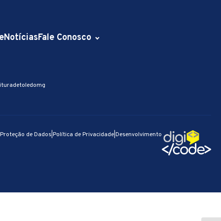
e
Notícias
Fale Conosco
ituradetoledomg
e Proteção de Dados
|
Política de Privacidade
|
Desenvolvimento