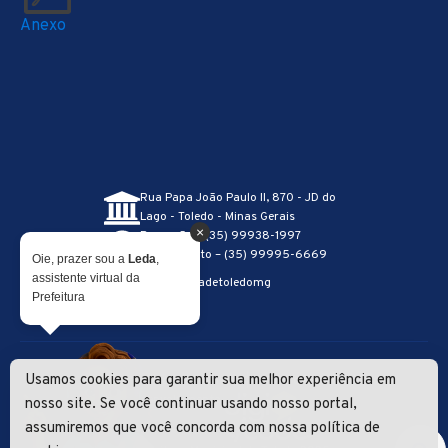
Anexo
Rua Papa João Paulo II, 870 - JD do
Lago - Toledo - Minas Gerais
×
Recepção – (35) 99938-1997
Atendimento – (35) 99995-6669
Oie, prazer sou a
Leda
,
assistente virtual da
@prefeituradetoledomg
Prefeitura
Usamos cookies para garantir sua melhor experiência em
Lei Geral de Proteção de Dados
|
Política de Privacidade
Desenvolvimento
nosso site. Se você continuar usando nosso portal,
assumiremos que você concorda com nossa política de