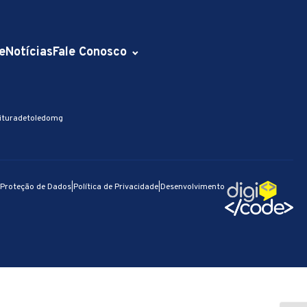
e
Notícias
Fale Conosco
ituradetoledomg
e Proteção de Dados
|
Política de Privacidade
|
Desenvolvimento