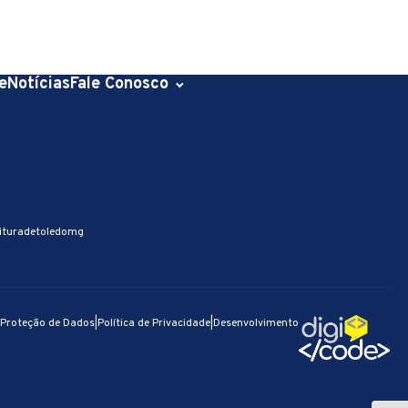
e
Notícias
Fale Conosco
ituradetoledomg
e Proteção de Dados
|
Política de Privacidade
|
Desenvolvimento