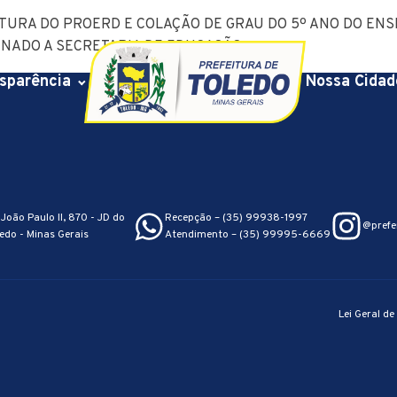
URA DO PROERD E COLAÇÃO DE GRAU DO 5º ANO DO ENSI
STINADO A SECRETARIA DE EDUCAÇÃO.
sparência
Nossa Cidad
João Paulo II, 870 - JD do
Recepção – (35) 99938-1997
@prefe
edo - Minas Gerais
Atendimento – (35) 99995-6669
Lei Geral d