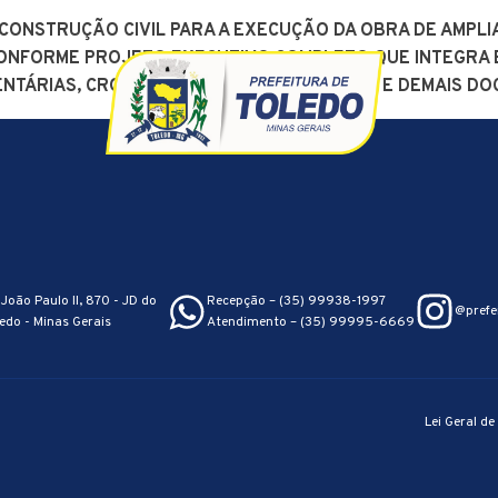
ONSTRUÇÃO CIVIL PARA A EXECUÇÃO DA OBRA DE AMPLIA
 CONFORME PROJETO EXECUTIVO COMPLETO QUE INTEGRA 
ENTÁRIAS, CRONOGRAMA FÍSICO-FINANCEIRO E DEMAIS D
sparência
Nossa Cidad
João Paulo II, 870 - JD do
Recepção – (35) 99938-1997
@prefe
edo - Minas Gerais
Atendimento – (35) 99995-6669
Lei Geral d