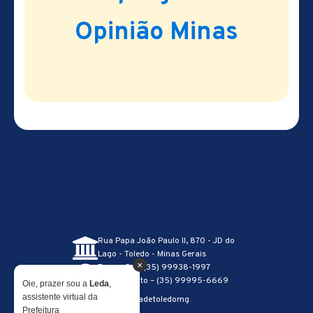
Opinião Minas
Rua Papa João Paulo II, 870 - JD do
Lago - Toledo - Minas Gerais
×
Recepção – (35) 99938-1997
Atendimento – (35) 99995-6669
Oie, prazer sou a
Leda
,
assistente virtual da
@prefeituradetoledomg
Prefeitura