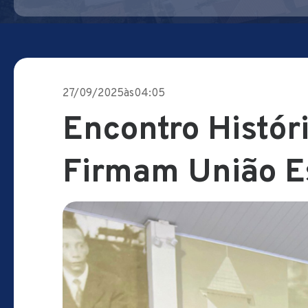
27/09/2025
às
04:05
Encontro Histór
Firmam União Es