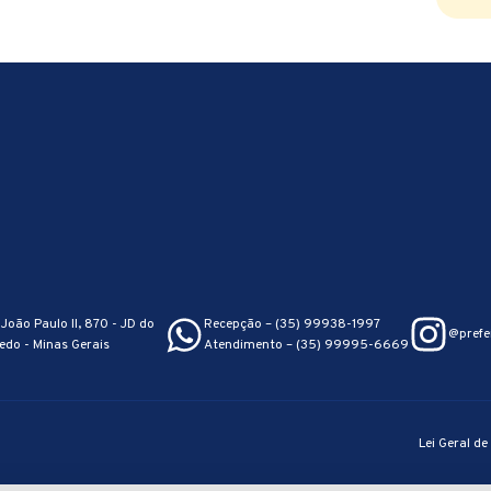
João Paulo II, 870 - JD do
Recepção – (35) 99938-1997
@prefe
edo - Minas Gerais
Atendimento – (35) 99995-6669
Lei Geral d