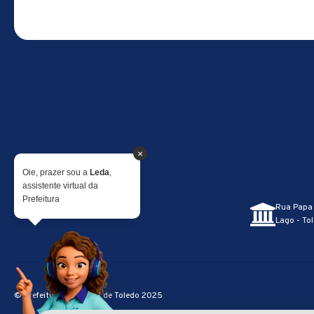
×
Oie, prazer sou a
Leda
,
assistente virtual da
Prefeitura
Rua Papa 
Lago - Tol
© Prefeitura Municipal de Toledo 2025