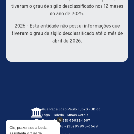
tiveram o grau de sigilo desclassificado nos 12 meses
do ano de 2025.
2026 - Esta entidade não possui informações que
tiveram o grau de sigilo desclassificado até o mês de
abril de 2026.
Rua Papa João Paulo II, 870 - JD do
Lago - Toledo - Minas Gerais
×
Recepção – (35) 99938-1997
Atendimento – (35) 99995-6669
Oie, prazer sou a
Leda
,
assistente virtual da