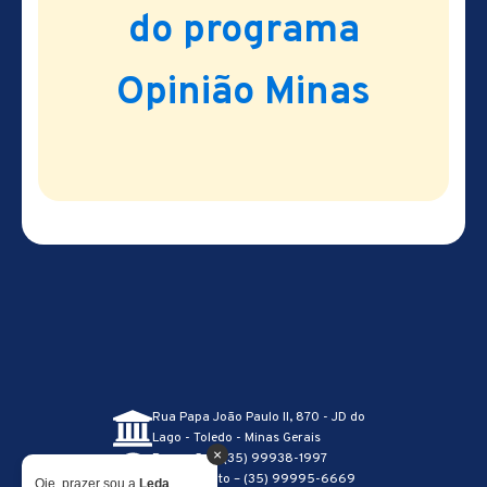
do programa
Opinião Minas
Rua Papa João Paulo II, 870 - JD do
Lago - Toledo - Minas Gerais
×
Recepção – (35) 99938-1997
Atendimento – (35) 99995-6669
Oie, prazer sou a
Leda
,