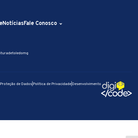
e
Notícias
Fale Conosco
ituradetoledomg
e Proteção de Dados
|
Política de Privacidade
|
Desenvolvimento