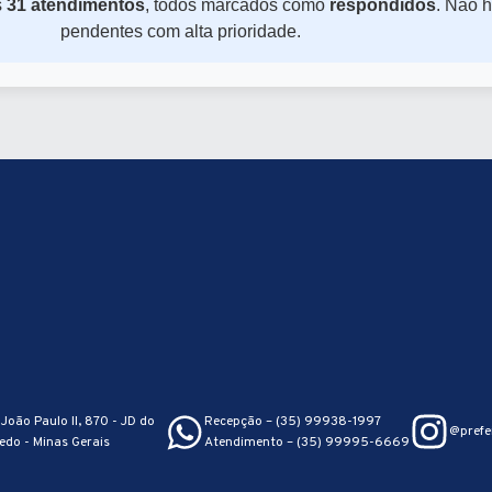
s
31 atendimentos
, todos marcados como
respondidos
. Não 
pendentes com alta prioridade.
João Paulo II, 870 - JD do
Recepção – (35) 99938-1997
@prefe
edo - Minas Gerais
Atendimento – (35) 99995-6669