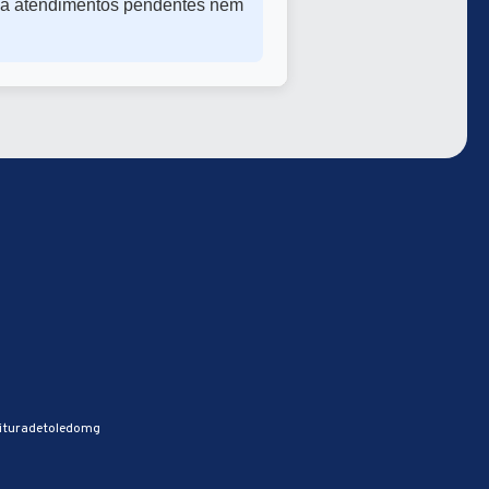
há atendimentos pendentes nem
ituradetoledomg