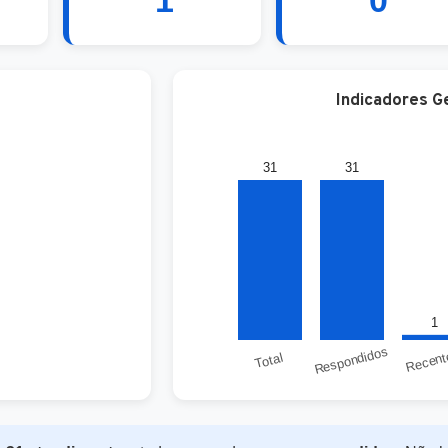
1
0
Indicadores G