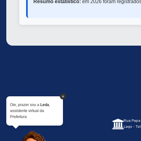
Resumo estatístico:
em 2026 foram registrado
×
Oie, prazer sou a
Leda
,
assistente virtual da
Prefeitura
Rua Papa 
Lago - Tol