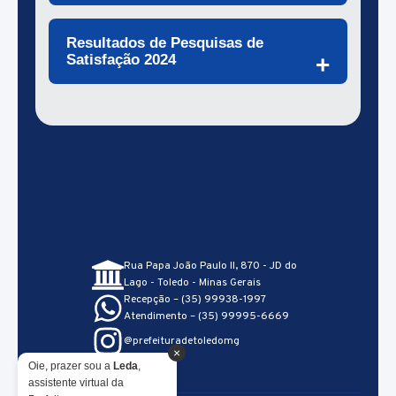
2026
Resultados de Pesquisas de
Satisfação 2024
⚠ Não Houve Pesquisa
de Satisfação
⚠ Não Houve Pesquisa
de Satisfação
Rua Papa João Paulo II, 870 - JD do
Lago - Toledo - Minas Gerais
Recepção – (35) 99938-1997
Atendimento – (35) 99995-6669
@prefeituradetoledomg
×
Oie, prazer sou a
Leda
,
assistente virtual da