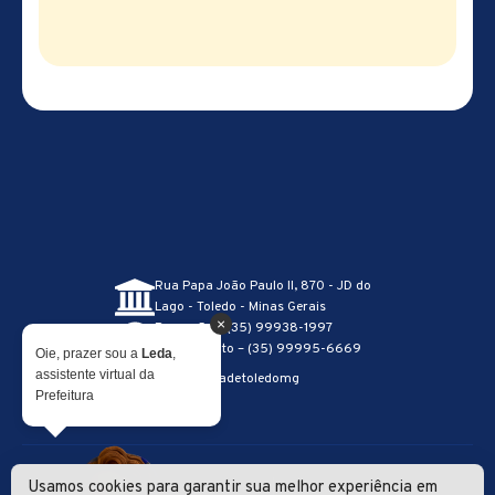
Rua Papa João Paulo II, 870 - JD do
Lago - Toledo - Minas Gerais
×
Recepção – (35) 99938-1997
Atendimento – (35) 99995-6669
Oie, prazer sou a
Leda
,
assistente virtual da
@prefeituradetoledomg
Prefeitura
Usamos cookies para garantir sua melhor experiência em
Lei Geral de Proteção de Dados
|
Política de Privacidade