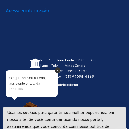
Acesso a informação
Rua Papa João Paulo II, 870 - JD do
Lago - Toledo - Minas Gerais
×
Recepção – (35) 99938-1997
Atendimento – (35) 99995-6669
Oie, prazer sou a
Leda
,
assistente virtual da
@prefeituradetoledomg
Prefeitura
Usamos cookies para garantir sua melhor experiência em
Lei Geral de Proteção de Dados
|
Política de Privacidade
Desenvolvimento
nosso site. Se você continuar usando nosso portal,
assumiremos que você concorda com nossa política de