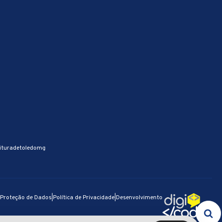
ituradetoledomg
e Proteção de Dados
|
Política de Privacidade
|
Desenvolvimento