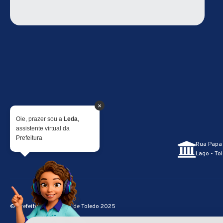
×
Oie, prazer sou a
Leda
,
assistente virtual da
Prefeitura
Rua Papa 
Lago - Tol
© Prefeitura Municipal de Toledo 2025