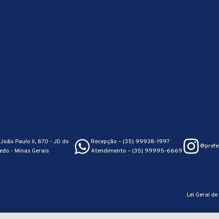
João Paulo II, 870 - JD do
Recepção – (35) 99938-1997
@prefe
edo - Minas Gerais
Atendimento – (35) 99995-6669
Lei Geral d